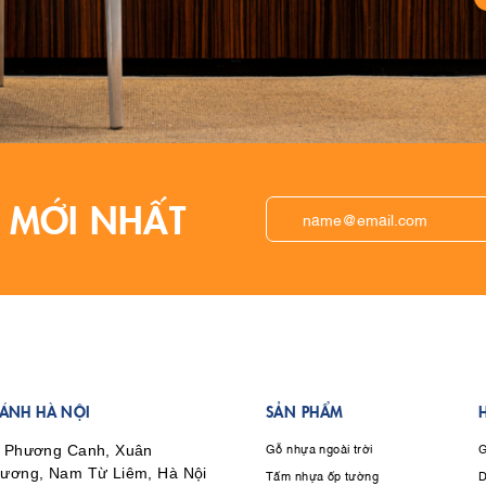
 MỚI NHẤT
HÁNH HÀ NỘI
SẢN PHẨM
Gỗ nhựa ngoài trời
G
 Phương Canh, Xuân
Tấm nhựa ốp tường
D
ương, Nam Từ Liêm, Hà Nội