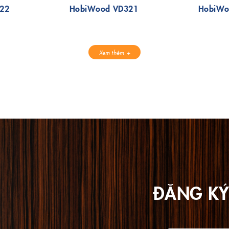
22
HobiWood VD321
HobiWo
Xem thêm
ĐĂNG KÝ