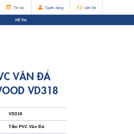
Tin tức
Tuyển dụng
Liên hệ
Hỗ Trợ
VC VÂN ĐÁ
WOOD VD318
VD318
Tấm PVC Vân Đá