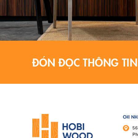
ĐÓN ĐỌC THÔNG TIN
CHI N
56
Ph