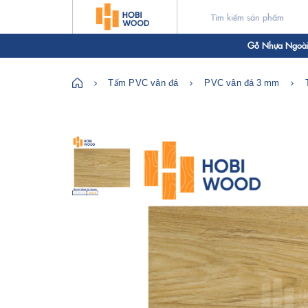
Gỗ Nhựa Ngoài 
Tấm PVC vân đá
PVC vân đá 3 mm