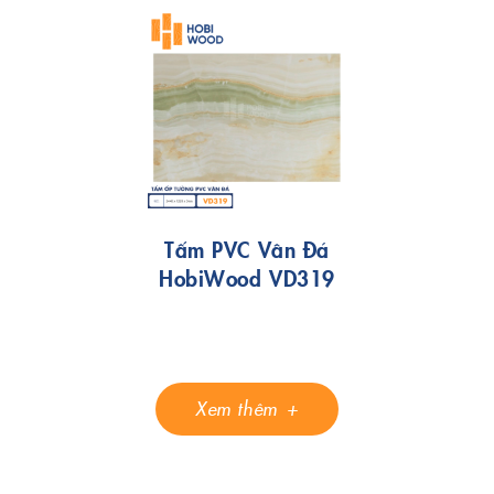
Tấm PVC Vân Đá
HobiWood VD319
Xem thêm