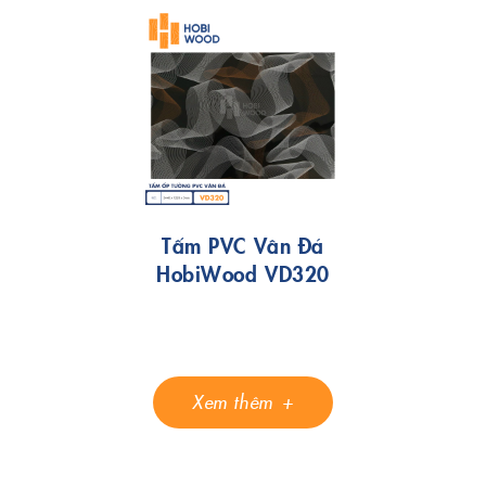
Tấm PVC Vân Đá
HobiWood VD320
Xem thêm