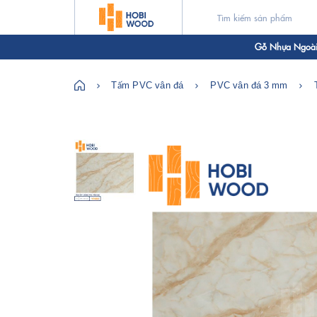
Gỗ Nhựa Ngoài 
Tấm PVC vân đá
PVC vân đá 3 mm