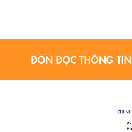
ĐÓN ĐỌC THÔNG TIN
CHI N
56
Ph