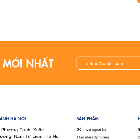
 MỚI NHẤT
HÁNH HÀ NỘI
SẢN PHẨM
Gỗ nhựa ngoài trời
G
 Phương Canh, Xuân
Tấm nhựa ốp tường
D
ương, Nam Từ Liêm, Hà Nội