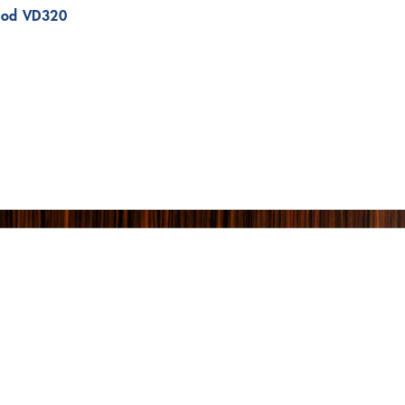
od VD320
 NHẬN TƯ VẤN