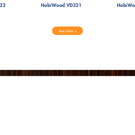
22
HobiWood VD321
HobiWo
Xem thêm
ĐĂNG KÝ