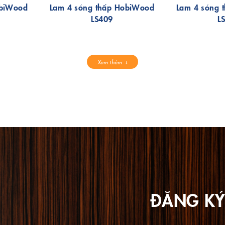
obiWood
Lam 4 sóng thấp HobiWood
Lam 4 sóng 
LS409
L
Xem thêm
ĐĂNG KÝ