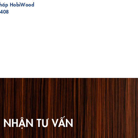
thấp HobiWood
S408
 NHẬN TƯ VẤN