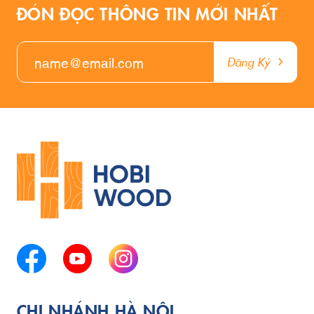
ĐÓN ĐỌC THÔNG TIN MỚI NHẤT
Đăng Ký
CHI NHÁNH HÀ NỘI