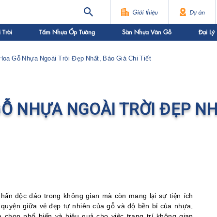
Giới thiệu
Dự án
Trời
Tấm Nhựa Ốp Tường
Sàn Nhựa Vân Gỗ
Đại Lý
oa Gỗ Nhựa Ngoài Trời Đẹp Nhất, Báo Giá Chi Tiết
Ỗ NHỰA NGOÀI TRỜI ĐẸP NH
hấn độc đáo trong không gian mà còn mang lại sự tiện ích
 quyện giữa vẻ đẹp tự nhiên của gỗ và độ bền bỉ của nhựa,
ựa chọn phổ biến và hiệu quả cho việc trang trí không gian