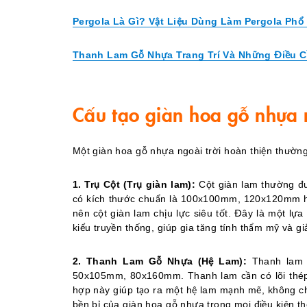
Pergola Là Gì? Vật Liệu Dùng Làm Pergola Phổ
Thanh Lam Gỗ Nhựa Trang Trí Và Những Điều C
Cấu tạo giàn hoa gỗ nhựa n
Một giàn hoa gỗ nhựa ngoài trời hoàn thiện thườn
1. Trụ Cột (Trụ giàn lam):
Cột giàn lam thường đư
có kích thước chuẩn là 100x100mm, 120x120mm ho
nên cột giàn lam chịu lực siêu tốt. Đây là một lự
kiểu truyền thống, giúp gia tăng tính thẩm mỹ và 
2. Thanh Lam Gỗ Nhựa (Hệ Lam):
Thanh lam 
50x105mm, 80x160mm. Thanh lam cần có lõi thép 
hợp này giúp tạo ra một hệ lam mạnh mẽ, không c
bền bỉ của giàn hoa gỗ nhựa trong mọi điều kiện thờ