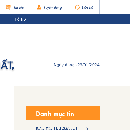
Tin tức
Tuyển dụng
Liên hệ
Hỗ Trợ
ẤT,
Ngày đăng -
23/01/2024
Danh mục tin
Bản Tin HobiWood