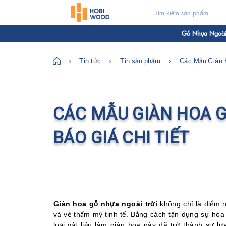
Gỗ Nhựa Ngoài 
Tin tức
Tin sản phẩm
Các Mẫu Giàn H
CÁC MẪU GIÀN HOA G
BÁO GIÁ CHI TIẾT
Giàn hoa gỗ nhựa ngoài trời
không chỉ là điểm n
và vẻ thẩm mỹ tinh tế. Bằng cách tận dụng sự hòa
loại vật liệu làm giàn hoa này đã trở thành sự l