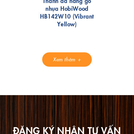
Thanh đa năng gỗ
nhựa HobiWood
HB142W10 (Vibrant
Yellow)
Xem thêm
ĐĂNG KÝ NHẬN TƯ VẤN