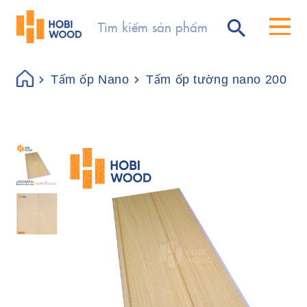
Tấm ốp Nano
Tấm ốp tường nano 200